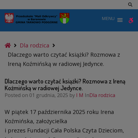
–
Sz
Dlaczego
MENU
W
warto
czytać
b
książki?
Home
Dla rodzica
Rozmowa
Dlaczego warto czytać książki? Rozmowa z
z
Ireną Koźmińską w radiowej Jedynce.
Ireną
Koźmińską
Dlaczego warto czytać książki? Rozmowa z Ireną
w
Koźmińską w radiowej Jedynce.
Posted on
01 grudnia, 2025
by
I M
In
Dla rodzica
radiowej
Jedynce.
W piątek 17 października 2025 roku Irena
Koźmińska, założycielka
i prezes Fundacji Cała Polska Czyta Dzieciom,