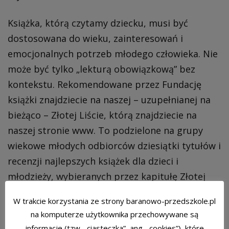
Książka, którą czytamy dziecku, musi być
dostosowana do wieku, zainteresowań i
emocjonalnych potrzeb młodego człowieka. Nie
może być tylko „lekturą obowiązkową” bez
kontekstu. Rekomendowane przez Fundację
książki znajdziecie na naszej – uzupełnianej na
bieżąco – Złotej Liście, którą znajdziecie na
naszej stronie www. To podzielone na grupy
wiekowe młodych odbiorców dziesiątki tytułów i
recenzji najlepszych książek dla dzieci i
młodzieży, wybieranych przez kapitułę Złotej
Listy. Interesujących, napisanych piękną
W trakcie korzystania ze strony baranowo-przedszkole.pl
polszczyzną, będących dobrym tematem do
na komputerze użytkownika przechowywane są
rozmowy z dzieckiem.
informacje (tzw. „ciasteczka”, ang. „cookies”), które