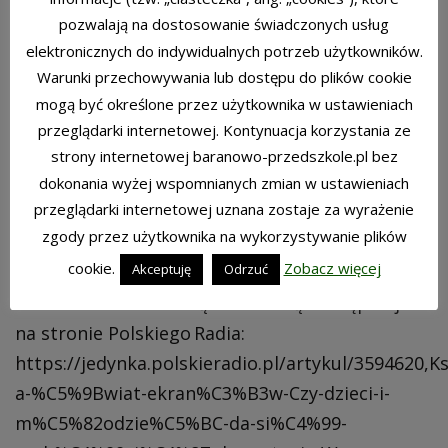
pozwalają na dostosowanie świadczonych usług
Promowanie czytania wśród dzieci i młodzieży
elektronicznych do indywidualnych potrzeb użytkowników.
to dziś zadanie wymagające współpracy wielu
Warunki przechowywania lub dostępu do plików cookie
środowisk – rodziny, szkoły, ośrodków kultury.
mogą być określone przez użytkownika w ustawieniach
Książka nie przegra w starciu z ekranem, jeśli
przeglądarki internetowej. Kontynuacja korzystania ze
strony internetowej baranowo-przedszkole.pl bez
będzie wprowadzana świadomie, z
dokonania wyżej wspomnianych zmian w ustawieniach
zaangażowaniem i w atmosferze bliskości. Jak
przeglądarki internetowej uznana zostaje za wyrażenie
podkreśliła Irena Koźmińska, to od dorosłych
zgody przez użytkownika na wykorzystywanie plików
zależy, czy dzieci pokochają czytanie.
cookie.
Zobacz więcej
Akceptuję
Odrzuć
Pełna rozmowa z Ireną Koźmińską dostępna jest
na stronie Polskiego Radia:
https://jedynka.polskieradio.pl/artykul/3594620
a-%C5%9Bwiat-ekran%C3%B3w-Czy-dzieci-i-
m%C5%82odzie%C5%BC-da-si%C4%99-