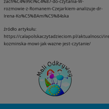
zach%C4%99ci%C4%87-do-czytania-W-
rozmowie-z-Romanem-Czejarkiem-analizuje-dr-
Irena-Ko%C5%BAmi%C5%84ska
źródło artykułu:
https://calapolskaczytadzieciom.pl/aktualnosci/ir
kozminska-mowi-jak-wazne-jest-czytanie/