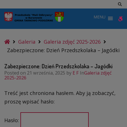
–
Sz
Dzień
MENU
W
Przedszkolaka
–
b
Jagódki
Home
Galeria
Galeria zdjęć 2025-2026
Zabezpieczone: Dzień Przedszkolaka – Jagódki
Zabezpieczone: Dzień Przedszkolaka – Jagódki
Posted on
21 września, 2025
by
E F
In
Galeria zdjęć
2025-2026
Treść jest chroniona hasłem. Aby ją zobaczyć,
proszę wpisać hasło:
Hasło: