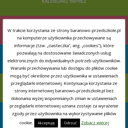
KALENDARZ IMPREZ
REALIZOWANE PROGRAMY
W trakcie korzystania ze strony baranowo-przedszkole.pl
na komputerze użytkownika przechowywane są
informacje (tzw. „ciasteczka”, ang. „cookies”), które
pozwalają na dostosowanie świadczonych usług
AKCJE CHARYTATYWNE
elektronicznych do indywidualnych potrzeb użytkowników.
Warunki przechowywania lub dostępu do plików cookie
mogą być określone przez użytkownika w ustawieniach
przeglądarki internetowej. Kontynuacja korzystania ze
POMOC PSYCHOLOGICZNO-PEDAGOGICZNA
strony internetowej baranowo-przedszkole.pl bez
dokonania wyżej wspomnianych zmian w ustawieniach
przeglądarki internetowej uznana zostaje za wyrażenie
zgody przez użytkownika na wykorzystywanie plików
JADŁOSPIS
cookie.
Zobacz więcej
Akceptuję
Odrzuć