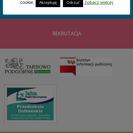
cookie.
Zobacz więcej
Akceptuję
Odrzuć
JADŁOSPIS
REKRUTACJA