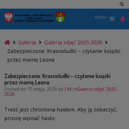
–
Sz
Krasnoludki
MENU
W
–
czytanie
b
książki
Home
Galeria
Galeria zdjęć 2025-2026
przez
Zabezpieczone: Krasnoludki – czytanie książki
mamę
przez mamę Leona
Leona
Zabezpieczone: Krasnoludki – czytanie książki
przez mamę Leona
Posted on
15 maja, 2026
by
I M
In
Galeria zdjęć 2025-
2026
Treść jest chroniona hasłem. Aby ją zobaczyć,
proszę wpisać hasło: