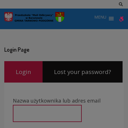
–
Sz
Login
MENU
W
Page
b
Login Page
Login
Lost your password?
Nazwa użytkownika lub adres email