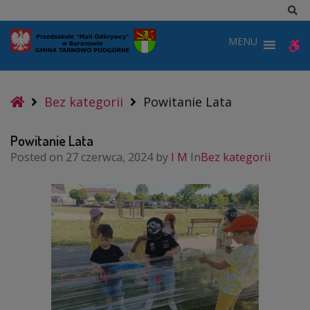
–
Sz
Powitanie
MENU
W
Lata
b
Home
Bez kategorii
Powitanie Lata
Powitanie Lata
Posted on
27 czerwca, 2024
by
I M
In
Bez kategorii