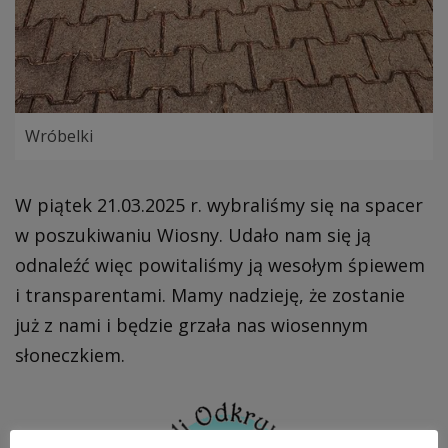
Wróbelki
W piątek 21.03.2025 r. wybraliśmy się na spacer
w poszukiwaniu Wiosny. Udało nam się ją
odnaleźć więc powitaliśmy ją wesołym śpiewem
i transparentami. Mamy nadzieję, że zostanie
już z nami i będzie grzała nas wiosennym
słoneczkiem.