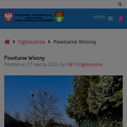
–
Sz
Powitanie
MENU
W
Wiosny
b
Home
Ogłoszenia
Powitanie Wiosny
Powitanie Wiosny
Posted on
27 marca, 2025
by
I M
In
Ogłoszenia