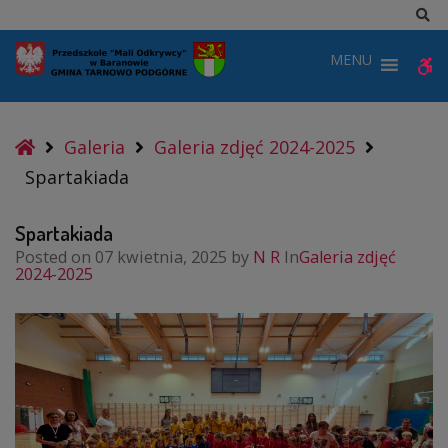
–
Sz
Spartakiada
MENU
W
b
Home
Galeria
Galeria zdjęć 2024-2025
Spartakiada
Spartakiada
Posted on
07 kwietnia, 2025
by
N R
In
Galeria zdjęć
2024-2025