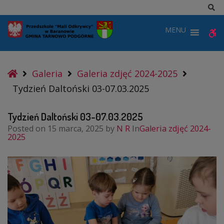
–
Sz
Tydzień
MENU
W
Daltoński
03-
b
07.03.2025
Home
Galeria
Galeria zdjęć 2024-2025
Tydzień Daltoński 03-07.03.2025
Tydzień Daltoński 03-07.03.2025
Posted on
15 marca, 2025
by
N R
In
Galeria zdjęć 2024-
2025