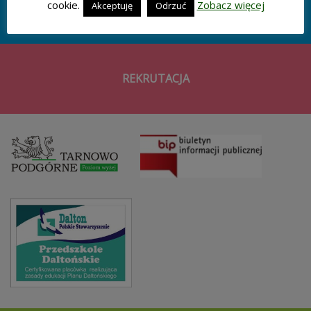
cookie.
Zobacz więcej
Akceptuję
Odrzuć
JADŁOSPIS
REKRUTACJA