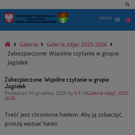
–
Sz
Wspólne
MENU
W
czytanie
w
b
grupie
Home
Galeria
Galeria zdjęć 2025-2026
Jagódek
Zabezpieczone: Wspólne czytanie w grupie
Jagódek
Zabezpieczone: Wspólne czytanie w grupie
Jagódek
Posted on
10 grudnia, 2025
by
E F
In
Galeria zdjęć 2025-
2026
Treść jest chroniona hasłem. Aby ją zobaczyć,
proszę wpisać hasło: