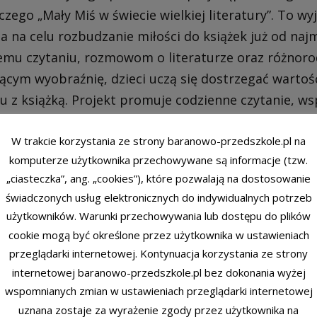
czego „Mały Miś w świecie wielkiej literatury”. To wy
a na celu rozbudzanie miłości do książek już od najm
mu czytaniu, rozmowom o literaturze oraz różnor
jącym wyobraźnię, dzieci uczą się dostrzegać wartoś
u z książką. Projekt promuje codzienne czytanie, ws
mi oraz budowanie pozytywnych nawyków czytelnicz
szyć dzieciom w przyszłości. Razem z Małym Misie
W trakcie korzystania ze strony baranowo-przedszkole.pl na
komputerze użytkownika przechowywane są informacje (tzw.
z literatury!
„ciasteczka”, ang. „cookies”), które pozwalają na dostosowanie
świadczonych usług elektronicznych do indywidualnych potrzeb
użytkowników. Warunki przechowywania lub dostępu do plików
cookie mogą być określone przez użytkownika w ustawieniach
przeglądarki internetowej. Kontynuacja korzystania ze strony
internetowej baranowo-przedszkole.pl bez dokonania wyżej
wspomnianych zmian w ustawieniach przeglądarki internetowej
uznana zostaje za wyrażenie zgody przez użytkownika na