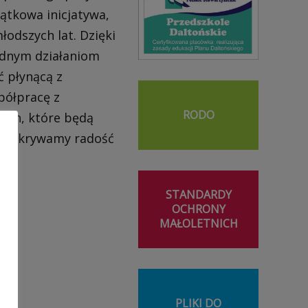
jątkowa inicjatywa,
łodszych lat. Dzięki
odnym działaniom
ć płynącą z
półpracę z
RODO
ych, które będą
m odkrywamy radość
STANDARDY
OCHRONY
MAŁOLETNICH
PLIKI DO