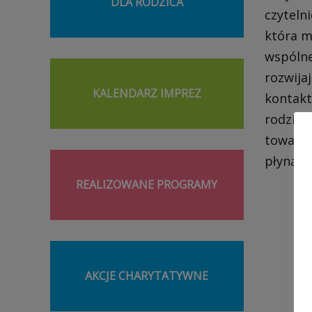
DLA RODZICA
czytelni
która m
wspólne
rozwija
KALENDARZ IMPREZ
kontakt
rodzica
towarzy
płynącą 
REALIZOWANE PROGRAMY
AKCJE CHARYTATYWNE