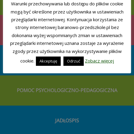
Warunki przechowywania lub dostępu do plików cookie
mogą być określone przez użytkownika w ustawieniach
przeglądarki internetowej. Kontynuacja korzystania ze
strony internetowej baranowo-przedszkole.pl bez
REALIZOWANE PROGRAMY
dokonania wyżej wspomnianych zmian w ustawieniach
przeglądarki internetowej uznana zostaje za wyrażenie
zgody przez użytkownika na wykorzystywanie plików
AKCJE CHARYTATYWNE
cookie.
Zobacz więcej
Akceptuję
Odrzuć
POMOC PSYCHOLOGICZNO-PEDAGOGICZNA
JADŁOSPIS