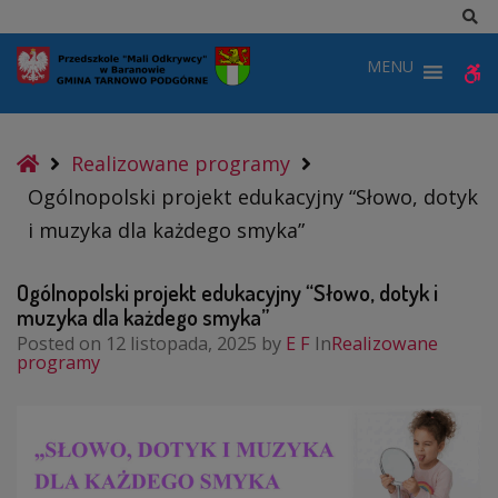
–
Sz
Ogólnopolski
MENU
W
projekt
edukacyjny
b
“Słowo,
Home
Realizowane programy
dotyk
Ogólnopolski projekt edukacyjny “Słowo, dotyk
i
i muzyka dla każdego smyka”
muzyka
dla
Ogólnopolski projekt edukacyjny “Słowo, dotyk i
każdego
muzyka dla każdego smyka”
Posted on
12 listopada, 2025
by
E F
In
Realizowane
smyka”
programy