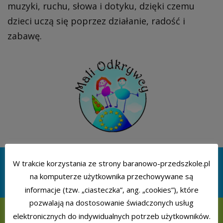
muzyki, ruchu, słowa i dotyku, dzięki czemu
dzieci uczą się poprzez działanie, radość i
zabawę.
W trakcie korzystania ze strony baranowo-przedszkole.pl
DLA RODZICA
na komputerze użytkownika przechowywane są
informacje (tzw. „ciasteczka”, ang. „cookies”), które
pozwalają na dostosowanie świadczonych usług
elektronicznych do indywidualnych potrzeb użytkowników.
KALENDARZ IMPREZ